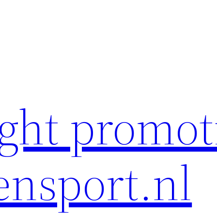
ght promot
ensport.nl