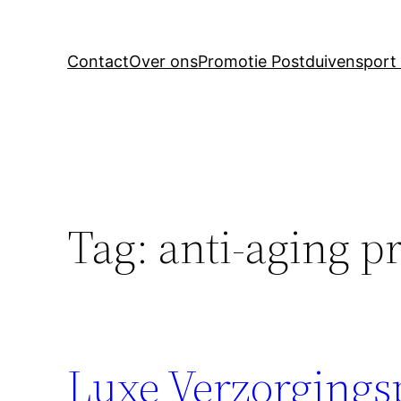
Contact
Over ons
Promotie Postduivensport 
Tag:
anti-aging p
Luxe Verzorgings