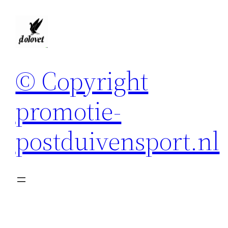
Spring
naar
de
inhoud
© Copyright
promotie-
postduivensport.nl