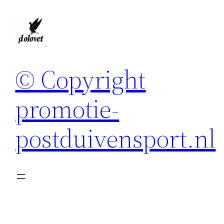
Spring
naar
de
inhoud
© Copyright
promotie-
postduivensport.nl