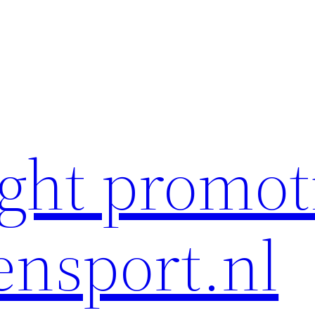
ght promot
ensport.nl