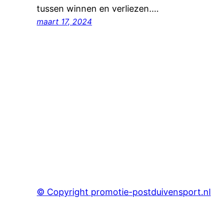
tussen winnen en verliezen.…
maart 17, 2024
© Copyright promotie-postduivensport.nl