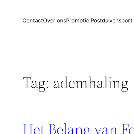
Contact
Over ons
Promotie Postduivensport 
Tag:
ademhaling
Het Belang van Fo