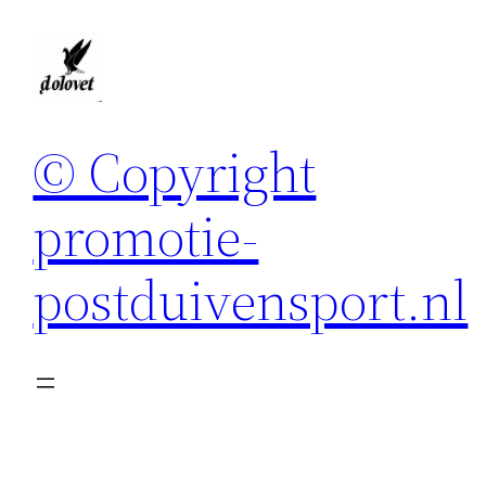
Spring
naar
de
inhoud
© Copyright
promotie-
postduivensport.nl