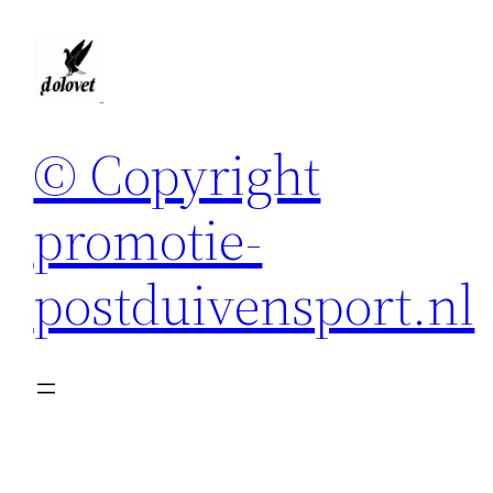
Spring
naar
de
inhoud
© Copyright
promotie-
postduivensport.nl