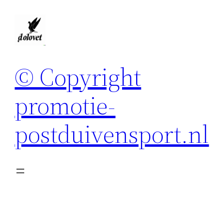
Spring
naar
de
inhoud
© Copyright
promotie-
postduivensport.nl