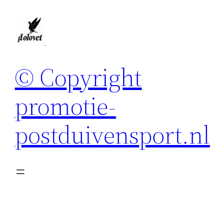
Spring
naar
de
inhoud
© Copyright
promotie-
postduivensport.nl