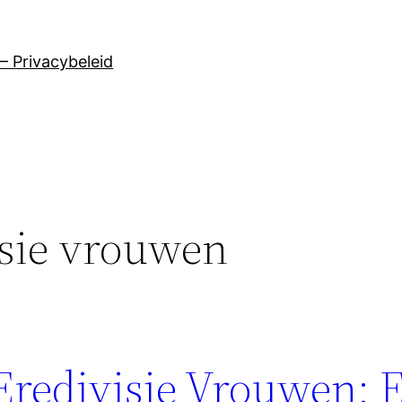
– Privacybeleid
isie vrouwen
redivisie Vrouwen: 