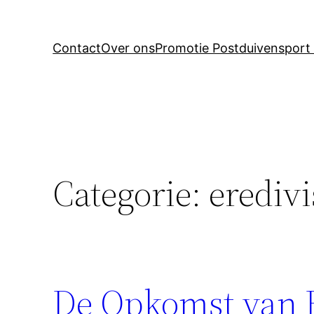
Contact
Over ons
Promotie Postduivensport 
Categorie:
erediv
De Opkomst van E