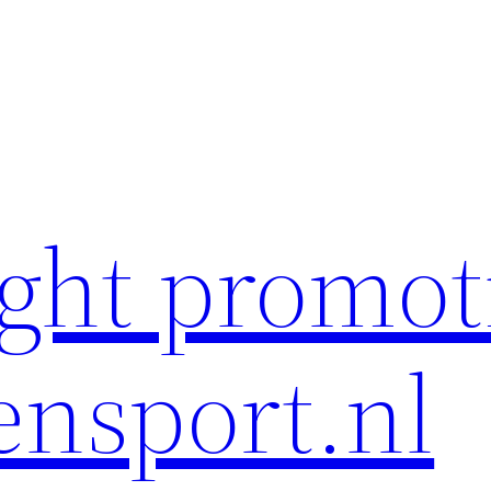
ght promot
ensport.nl