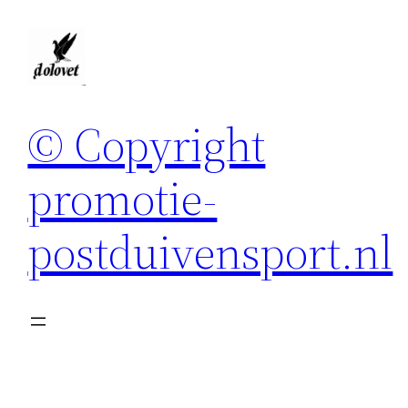
Spring
naar
de
inhoud
© Copyright
promotie-
postduivensport.nl